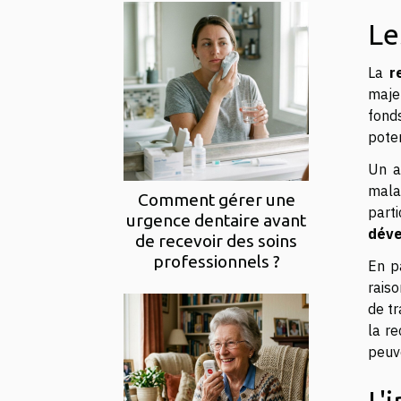
Le
La
r
maje
fond
pote
Un a
mala
Comment gérer une
part
urgence dentaire avant
déve
de recevoir des soins
professionnels ?
En p
rais
de tr
la r
peuv