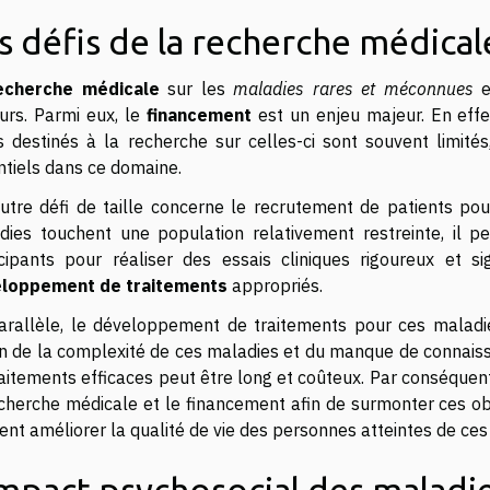
s défis de la recherche médical
echerche médicale
sur les
maladies rares et méconnues
e
urs. Parmi eux, le
financement
est un enjeu majeur. En effe
s destinés à la recherche sur celles-ci sont souvent limité
ntiels dans ce domaine.
utre défi de taille concerne le recrutement de patients po
dies touchent une population relativement restreinte, il pe
icipants pour réaliser des essais cliniques rigoureux et si
loppement de traitements
appropriés.
arallèle, le développement de traitements pour ces maladie
on de la complexité de ces maladies et du manque de connaissa
aitements efficaces peut être long et coûteux. Par conséquent
echerche médicale et le financement afin de surmonter ces o
ent améliorer la qualité de vie des personnes atteintes de ce