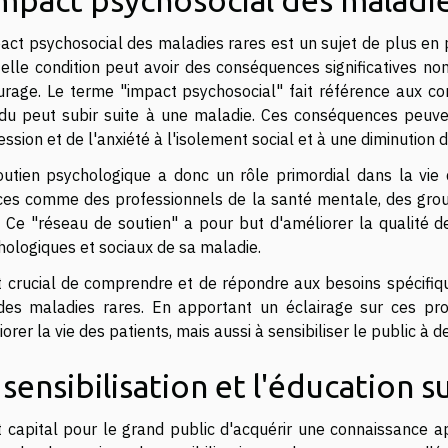
impact psychosocial des maladie
pact psychosocial des maladies rares est un sujet de plus en 
elle condition peut avoir des conséquences significatives no
urage. Le terme "impact psychosocial" fait référence aux c
vidu peut subir suite à une maladie. Ces conséquences peuve
ssion et de l'anxiété à l'isolement social et à une diminution de
outien psychologique a donc un rôle primordial dans la vie 
ces comme des professionnels de la santé mentale, des grou
 Ce "réseau de soutien" a pour but d'améliorer la qualité de
hologiques et sociaux de sa maladie.
st crucial de comprendre et de répondre aux besoins spécifiqu
des maladies rares. En apportant un éclairage sur ces pr
orer la vie des patients, mais aussi à sensibiliser le public à
 sensibilisation et l'éducation s
st capital pour le grand public d'acquérir une connaissance