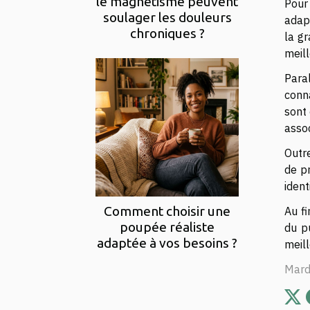
le magnétisme peuvent
Pour
soulager les douleurs
adapt
chroniques ?
la gr
meil
Para
conn
sont 
assoc
Outre
de p
ident
Comment choisir une
Au fi
poupée réaliste
du p
adaptée à vos besoins ?
meill
Mard