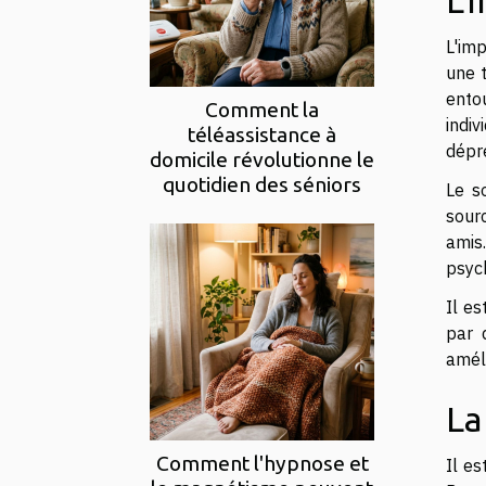
L'
L'im
une t
ento
Comment la
indi
téléassistance à
dépre
domicile révolutionne le
quotidien des séniors
Le s
sour
amis.
psyc
Il e
par 
améli
La
Comment l'hypnose et
Il e