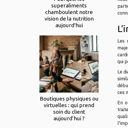
superaliments
part
chamboulent notre
conn
vision de la nutrition
aujourd'hui
L'
Les 
maje
cardi
qui p
Le d
simi
début
ces 
Boutiques physiques ou
En o
virtuelles : qui prend
trai
soin du client
quali
aujourd’hui ?
l'imp