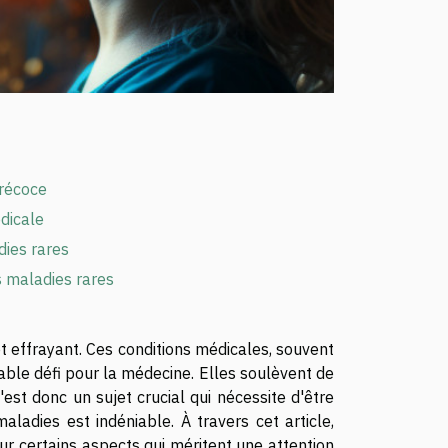
précoce
dicale
dies rares
es maladies rares
et effrayant. Ces conditions médicales, souvent
table défi pour la médecine. Elles soulèvent de
st donc un sujet crucial qui nécessite d'être
maladies est indéniable. À travers cet article,
ur certains aspects qui méritent une attention