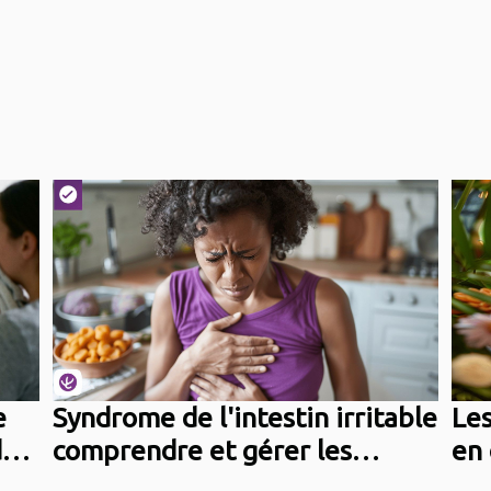
e
Syndrome de l'intestin irritable
Les
des
comprendre et gérer les
en 
symptômes par le régime
bé