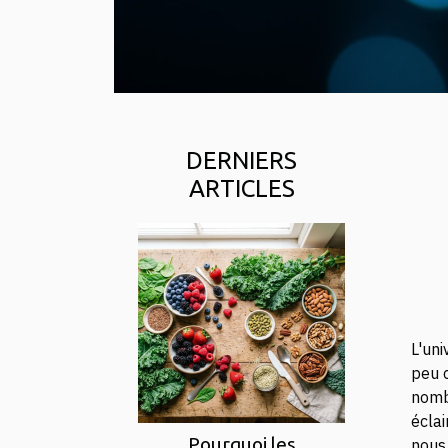
DERNIERS
ARTICLES
L'uni
peu c
nomb
éclai
Pourquoi les
nous 