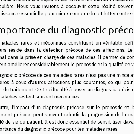
iculière. Nous vous invitons à découvrir cette réalité souven
aissance essentielle pour mieux comprendre et lutter contre 
importance du diagnostic préc
maladies rares et méconnues constituent un véritable déf
urs réside dans la détection précoce de ces affections. Le
nal dans la prise en charge de ces maladies. Il permet de co
eut améliorer considérablement le pronostic et la qualité de vi
iagnostic précoce de ces maladies rares n'est pas une mince 
laires à ceux d'autres affections plus courantes, ce qui peut
 du traitement. Cette difficulté à poser un diagnostic précis 
maladies restent souvent méconnues.
utre, l'impact d'un diagnostic précoce sur le pronostic et 
tement précoce peut souvent ralentir la progression de la m
té de vie du patient. Il est donc essentiel de sensibiliser d
ortance du diagnostic précoce pour les maladies rares.