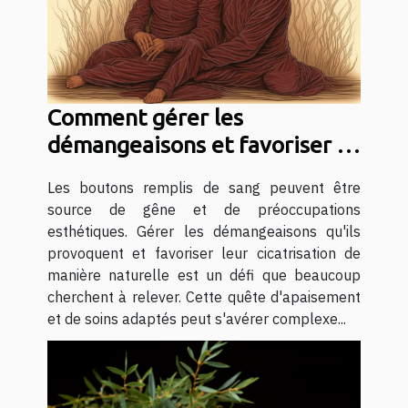
Comment gérer les
démangeaisons et favoriser la
cicatrisation des boutons
Les boutons remplis de sang peuvent être
remplis de sang
source de gêne et de préoccupations
naturellement
esthétiques. Gérer les démangeaisons qu'ils
provoquent et favoriser leur cicatrisation de
manière naturelle est un défi que beaucoup
cherchent à relever. Cette quête d'apaisement
et de soins adaptés peut s'avérer complexe...